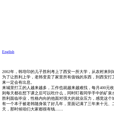
父亲
English
中国2007 / 48min / DVCPRO
导演：李军虎
2002年，韩培印的儿子胜利考上了西安一所大学，从农村来到
为了让胜利上学，老韩变卖了家里所有值钱的东西，到西安打
来一定会有出息。
来城里打工的人越来越多，工作也就越来越难找，每月400元
则每天都在想下课之后可以吃什么，同时盯着同学手中的矿泉
胜利面临毕业，性格内向的他面对强大的就业压力，感觉这个
有一个本子被老韩随身装了好几年，里面记满了三年来十元、二
天，那时候咱们大家都很有钱……