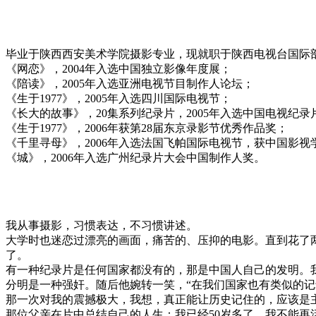
导演 李军虎
毕业于陕西西安美术学院摄影专业，现就职于陕西电视台国际
《网恋》，2004年入选中国独立影像年度展；
《陪读》，2005年入选亚洲电视节目制作人论坛；
《生于1977》，2005年入选四川国际电视节；
《长大的故事》，20集系列纪录片，2005年入选中国电视纪
《生于1977》，2006年获第28届东京录影节优秀作品奖；
《千里寻母》，2006年入选法国飞帕国际电视节，获中国影视
《城》，2006年入选广州纪录片大会中国制作人奖。
导演手记
我从事摄影，习惯表达，不习惯讲述。
大学时也迷恋过漂亮的画面，痛苦的、压抑的电影。直到花了
了。
有一种纪录片是任何国家都没有的，那是中国人自己的发明。
分明是一种强奸。随后他婉转一笑，“在我们国家也有类似的记
那一次对我的震撼极大，我想，真正能让历史记住的，应该是
那位父亲在片中总结自己的人生：我已经50岁多了，我不能再