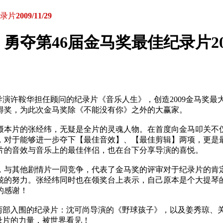
纪录片
2009/11/29
勇夺第46届金马奖最佳纪录片
2
导演许鞍华担任顾问的纪录片《音乐人生》，创造2009金马奖最
得奖，为此次金马奖除《不能没有你》之外的大赢家。
摄本片的张经纬，无疑是全片的灵魂人物。在首度向金马叩关不
，对于能够进一步夺下【最佳音效】、【最佳剪辑】两项，更是
片的音效与音乐上的最佳伴侣，也在台下分享导演的喜悦。
，与其他剧情片一同竞争，代表了金马奖的评审对于纪录片的肯
兢的努力。张经纬同时也在领奖台上表示，自己原本是个大提琴
的感谢！
外两部入围的纪录片：沈可尚导演的《野球孩子》，以及姜秀琼、
录片的力量，被世界看见！