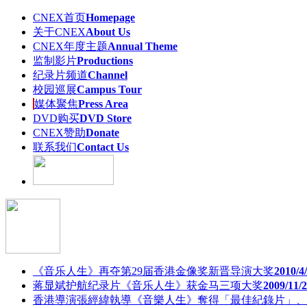
CNEX首页
Homepage
关于CNEX
About Us
CNEX年度主题
Annual Theme
监制影片
Productions
纪录片频道
Channel
校园巡展
Campus Tour
媒体聚焦
Press Area
DVD购买
DVD Store
CNEX赞助
Donate
联系我们
Contact Us
《音乐人生》再夺第29届香港金像奖新晋导演大奖
2010/4
蒋显斌护航纪录片《音乐人生》获金马三项大奖
2009/11/
香港導演張經緯執導《音樂人生》奪得「最佳紀錄片」、