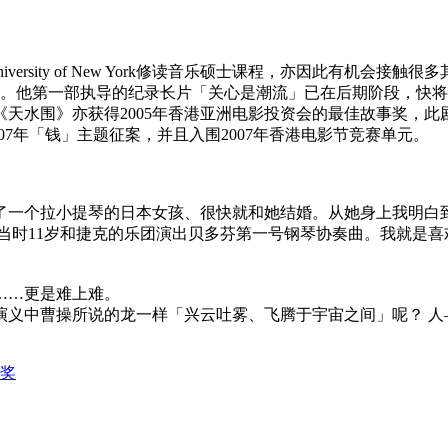
ity University of New York修读音乐硕士课程，亦因
奖。他第一部执导的纪录长片「关心是潮流」已在后期阶段，快
本《天水围》亦获得2005年香港亚洲电影投资会的最佳故事奖，
007年「钱」主题征案，并且入围2007年香港电影节竞赛单元。
识了一个拉小提琴的日本女孩、很快就和她结婚。从她身上我明白
他当时11岁和捷克的乐团演出贝多芬第一号钢琴协奏曲。我就是喜
……更是难上难。
演义中曹操所说的龙一样「兴云吐雾、飞腾于宇宙之间」呢？ 人
奖