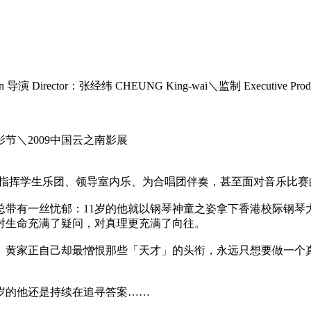
n 导演 Director：张经纬 CHEUNG King-wai＼监制 Executive Pr
影节＼2009中国云之南影展
der不论是指挥学生乐团、领导室内乐、为合唱团伴奏，甚至面对音
总带有一丝忧郁：11岁的他就以钢琴神童之姿拿下香港校际钢琴
对生命充满了疑问，对真理更充满了向往。
。黄家正自己却最憎恨那些「天才」的头衔，永远只想要做一个
岁的他还是持续在追寻答案……