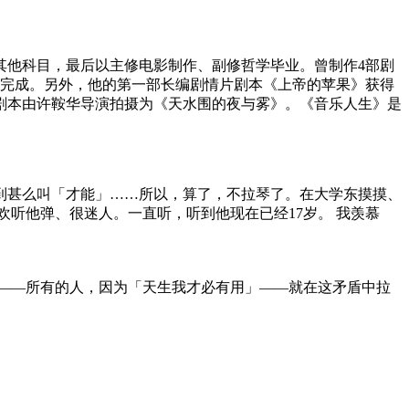
此有机会接触很多其他科目，最后以主修电影制作、副修哲学毕业。曾制作4部剧
将完成。另外，他的第一部长编剧情片剧本《上帝的苹果》获得
此剧本由许鞍华导演拍摄为《天水围的夜与雾》。《音乐人生》是
到甚么叫「才能」……所以，算了，不拉琴了。在大学东摸摸、
欢听他弹、很迷人。一直听，听到他现在已经17岁。 我羡慕
——所有的人，因为「天生我才必有用」——就在这矛盾中拉