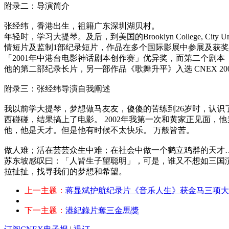
附录二：导演简介
张经纬，香港出生，祖籍广东深圳湖贝村。
年轻时，学习大提琴。及后，到美国的Brooklyn College, C
情短片及监制1部纪录短片，作品在多个国际影展中参展及获
「2001年中港台电影神话剧本创作赛」优异奖，而第二个剧
他的第二部纪录长片，另一部作品《歌舞升平》入选 CNEX 2
附录三：张经纬导演自我阐述
我以前学大提琴，梦想做马友友，傻傻的苦练到26岁时，认
西碰碰，结果搞上了电影。 2002年我第一次和黄家正见面，
他，他是天才。但是他有时候不太快乐。 万般皆苦。
做人难；活在芸芸众生中难；在社会中做一个鹤立鸡群的天才
苏东坡感叹曰：「人皆生子望聪明」，可是，谁又不想如三国
拉扯扯，找寻我们的梦想和希望。
上一主题：
蒋显斌护航纪录片《音乐人生》获金马三项大
下一主题：
港紀錄片奪三金馬獎