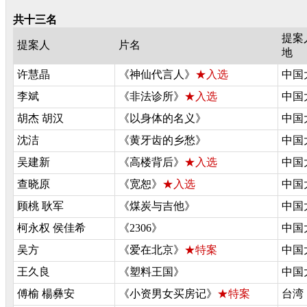
共十三名
提案
提案人
片名
地
许慧晶
《神仙代言人》
★入选
中国
李斌
《非法诊所》
★入选
中国
胡杰 胡汉
《以身体的名义》
中国
沈洁
《黄牙齿的乡愁》
中国
吴建新
《高楼背后》
★入选
中国
查晓原
《宽恕》
★入选
中国
顾桃 耿军
《煤炭与吉他》
中国
柯永权 侯佳希
《2306》
中国
吴方
《爱在北京》
★特案
中国
王久良
《塑料王国》
中国
傅榆 楊彝安
《小资男女买房记》
★特案
台湾