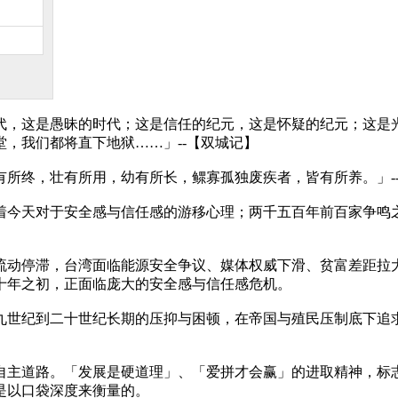
代，这是愚昧的时代；这是信任的纪元，这是怀疑的纪元；这是
，我们都将直下地狱……」--【双城记】
所终，壮有所用，幼有所长，鳏寡孤独废疾者，皆有所养。」-
着今天对于安全感与信任感的游移心理；两千五百年前百家争鸣
流动停滞，台湾面临能源安全争议、媒体权威下滑、贫富差距拉
十年之初，正面临庞大的安全感与信任感危机。
九世纪到二十世纪长期的压抑与困顿，在帝国与殖民压制底下追
自主道路。「发展是硬道理」、「爱拼才会赢」的进取精神，标
是以口袋深度来衡量的。