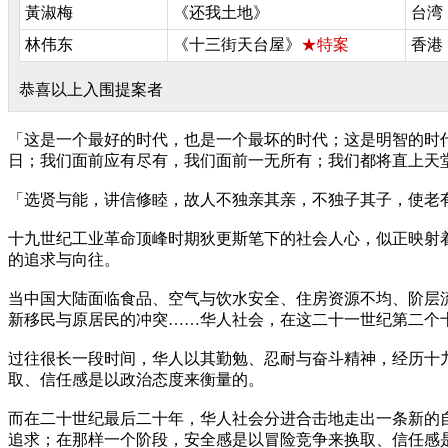
黃淑梅
《还我土地》
台湾
林伟东
《十三街天台屋》
★特案
香港
恭喜以上入围提案者
「这是一个最好的时代，也是一个最坏的时代；这是明智的时
日；我们面前应有尽有，我们面前一无所有；我们都将直上天堂
「选贤与能，讲信修睦，故人不独亲其亲，不独子其子，使老有
十九世纪工业革命顶峰时期狄更斯笔下的社会人心，似正映射
的追求与向往。
当中国大陆面临食品、空气与饮水安全、住房资源不均、阶层
新移民与原居民的冲突……华人社会，在这二十一世纪第二个
过往很长一段时间，华人以其勤勉、忍耐与奋斗精神，经历十
取、信任感是以政治态度来衡量的。
而在二十世纪最后二十年，华人社会分进合击地走出一条新的
追求；在那样一个阶段，安全感是以冒险竞争来换取、信任感