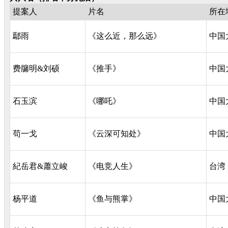
提案人
片名
所在
鄢雨
《这么近，那么远》
中国
费牖明&刘硕
《推手》
中国
石玉滨
《哪吒》
中国
苟一戈
《云深可知处》
中国
紀岳君&蕭立峻
《电竞人生》
台湾
杨平道
《鱼与熊掌》
中国